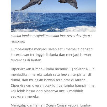
Lumba-lumba menjadi mamalia laut tercerdas. (foto :
istimewa)
Lumba-lumba menjadi salah satu mamalia dengan
kecerdasan tertinggi di dunia dan menjadi hewan
tercerdas di lautan.
Diperkirakan lumba-lumba memiliki IQ sekitar 45, ini
menjadikan mereka salah satu hewan terpintar di
dunia, dan mungkin hewan terpintar di lautan.
Diperkirakan ukuran otak lumba-lumba hampir lima
kali lebih besar dari biasanya untuk makhluk
seukuran mereka.
Mengutip dari laman Ocean Conservation, lumba-