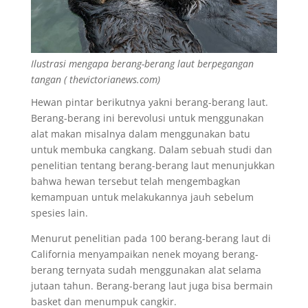
Ilustrasi mengapa berang-berang laut berpegangan
tangan ( thevictorianews.com)
Hewan pintar berikutnya yakni berang-berang laut.
Berang-berang ini berevolusi untuk menggunakan
alat makan misalnya dalam menggunakan batu
untuk membuka cangkang. Dalam sebuah studi dan
penelitian tentang berang-berang laut menunjukkan
bahwa hewan tersebut telah mengembagkan
kemampuan untuk melakukannya jauh sebelum
spesies lain.
Menurut penelitian pada 100 berang-berang laut di
California menyampaikan nenek moyang berang-
berang ternyata sudah menggunakan alat selama
jutaan tahun. Berang-berang laut juga bisa bermain
basket dan menumpuk cangkir.