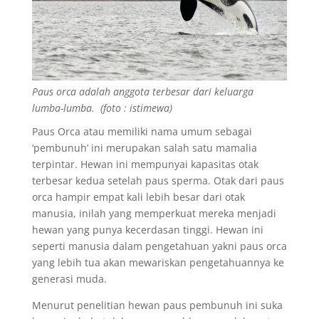
Paus orca adalah anggota terbesar dari keluarga
lumba-lumba. (foto : istimewa)
Paus Orca atau memiliki nama umum sebagai
‘pembunuh’ ini merupakan salah satu mamalia
terpintar. Hewan ini mempunyai kapasitas otak
terbesar kedua setelah paus sperma. Otak dari paus
orca hampir empat kali lebih besar dari otak
manusia, inilah yang memperkuat mereka menjadi
hewan yang punya kecerdasan tinggi. Hewan ini
seperti manusia dalam pengetahuan yakni paus orca
yang lebih tua akan mewariskan pengetahuannya ke
generasi muda.
Menurut penelitian hewan paus pembunuh ini suka