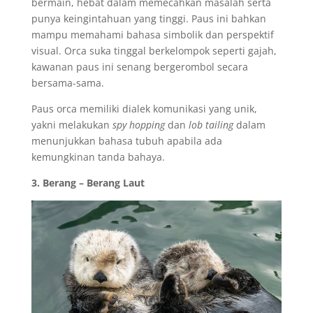
bermain, hebat dalam memecahkan masalah serta
punya keingintahuan yang tinggi. Paus ini bahkan
mampu memahami bahasa simbolik dan perspektif
visual. Orca suka tinggal berkelompok seperti gajah,
kawanan paus ini senang bergerombol secara
bersama-sama.
Paus orca memiliki dialek komunikasi yang unik,
yakni melakukan
spy hopping
dan
lob tailing
dalam
menunjukkan bahasa tubuh apabila ada
kemungkinan tanda bahaya.
3. Berang – Berang Laut