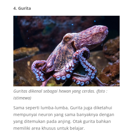
4. Gurita
Guritas dikenal sebagai hewan yang cerdas. (foto :
istimewa)
Sama seperti lumba-lumba, Gurita juga diketahui
mempunyai neuron yang sama banyaknya dengan
yang ditemukan pada anjing. Otak gurita bahkan
memiliki area khusus untuk belajar.