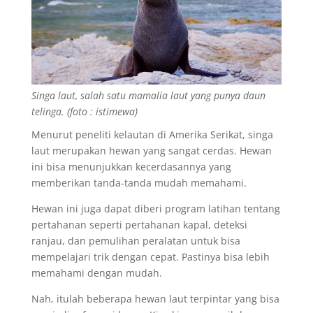
Singa laut, salah satu mamalia laut yang punya daun
telinga. (foto : istimewa)
Menurut peneliti kelautan di Amerika Serikat, singa
laut merupakan hewan yang sangat cerdas. Hewan
ini bisa menunjukkan kecerdasannya yang
memberikan tanda-tanda mudah memahami.
Hewan ini juga dapat diberi program latihan tentang
pertahanan seperti pertahanan kapal, deteksi
ranjau, dan pemulihan peralatan untuk bisa
mempelajari trik dengan cepat. Pastinya bisa lebih
memahami dengan mudah.
Nah, itulah beberapa hewan laut terpintar yang bisa