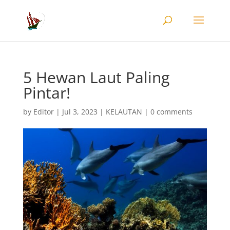
5 Hewan Laut Paling
Pintar!
by
Editor
|
Jul 3, 2023
|
KELAUTAN
|
0 comments